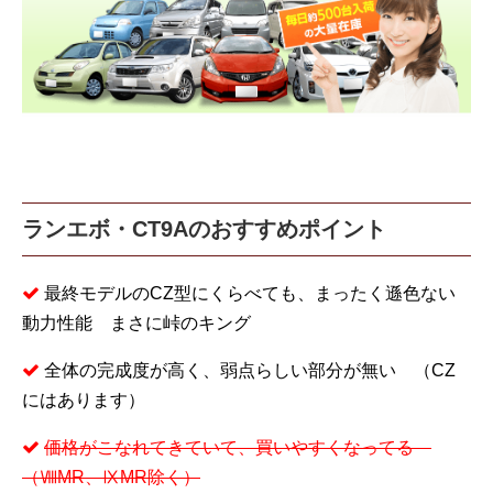
ランエボ・CT9Aのおすすめポイント
最終モデルのCZ型にくらべても、まったく遜色ない
動力性能 まさに峠のキング
全体の完成度が高く、弱点らしい部分が無い （CZ
にはあります）
価格がこなれてきていて、買いやすくなってる
（ⅧMR、ⅨMR除く）