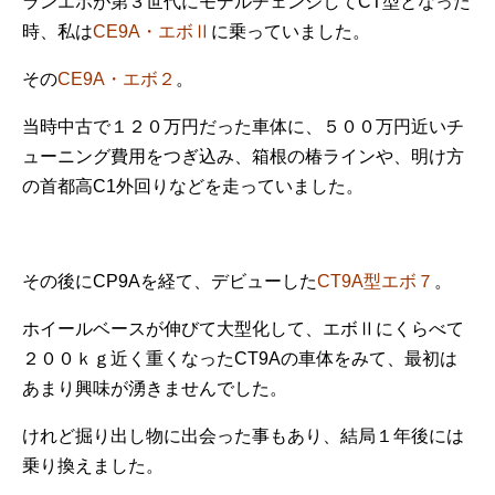
ランエボが第３世代にモデルチェンジしてCT型となった
時、私は
CE9A・エボⅡ
に乗っていました。
その
CE9A・エボ２
。
当時中古で１２０万円だった車体に、５００万円近いチ
ューニング費用をつぎ込み、箱根の椿ラインや、明け方
の首都高C1外回りなどを走っていました。
その後にCP9Aを経て、デビューした
CT9A型エボ７
。
ホイールベースが伸びて大型化して、エボⅡにくらべて
２００ｋｇ近く重くなったCT9Aの車体をみて、最初は
あまり興味が湧きませんでした。
けれど掘り出し物に出会った事もあり、結局１年後には
乗り換えました。