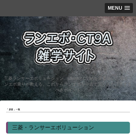
MENU
三菱ランサーエボリューション CE9AとCT9Aを乗り継いだ現役ラ
ンエボ乗りが教える、これからランエボを中古で買う人が注意する
べきポイント
「 彦斎 」一覧
三菱・ランサーエボリューション