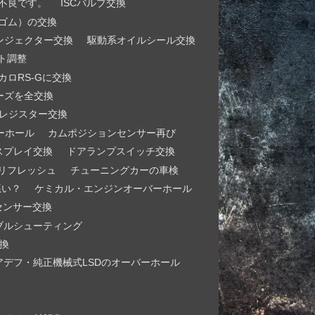
不良です。
ISCバルブ交換
ゴム）の交換
ンジェクター交換
駆動系オイルシール交換
ト調整
カロRS-Gに交換
ーズを全交換
とレジスター交換
ーホール
カムポジションセンサー再び
スプレイ交換
ドアランプスイッチ交換
リフレッシュ
チューニングカーの車検
悪い？
ケミカル・エンジンオーバーホール
センサー交換
ブルシューティング
換
アデフ・純正機械式LSDのオーバーホール