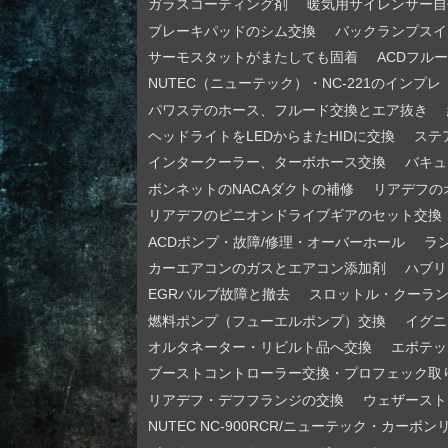
ガラスコーティング剤
暖気用サイレンサー自
ブレーキパッドのシム交換
バックランプスイ
サーモスタットがまたしても固着
ACDフル
NUTEC（ニューテック）・NC-221のインプレ
パワステのホース、フルード交換とエア抜き
ヘッドライトをLEDからまたHIDに交換
ステ
インタークーラー、ターボホース交換
バキュ
ボンネットのNACAダクトの補修
リアデフの
リアデフのピニオンドライブギアのセット交換
ACDポンプ・故障/修理・オーバーホール
ラ
カーエアコンのガスとエアコン添加剤
ハブリ
EGRバルブ故障と撤去
スロットル・クーラ
燃料ポンプ（フューエルポンプ）交換
イグニ
オルタネーター・リビルト品へ交換
エボテッ
ブーストコントローラー交換・プロフェック取
リアデフ・デフフランジの交換
ウェザースト
NUTEC NC-900RCR/ニューテック・カーボ