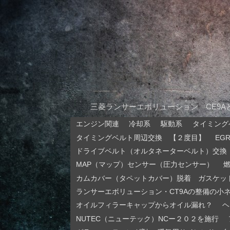
三菱ランサーエボリューション CE9
エンジン関連
冷却系
駆動系
タイミング
タイミングベルト周辺交換 【２度目】
EG
ドライブベルト（オルタネーターベルト）交換
MAP（マップ）センサー（圧力センサー）
カムカバー（タペットカバー）脱着 ガスケッ
ランサーエボリューション・CT9Aの整備の小
オイルフィラーキャップからオイル漏れ？
ヘ
NUTEC（ニューテック）NCー２０２を施行