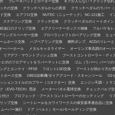
作
ブレーキバッドとローター交換
ギアが入らない？クラッチ切れ
ッチの交換
クラッチペダルからの異音
クラッチペダルのラバー（
ード交換
エアフロ交換
NUTEC（ニューテック） NC-121施工
イ
ステアリング交換
クラッチ交換
クラッチペダルのミートポイン
給油口のクリップ交換
エアクリーナーボックス補修
フルバケをレ
アリングスペーサー交換
プロペラシャフトのベアリング交換
ヒュ
ームホース交換
ハブベアリング交換
燃料ポンプ、ACDのリレー
オーバーホール
メタルキャタライザー
オーリンズ車高調のオーバ
リアデフ・マウントブッシュ交換
ブーストコントローラー・ディ
ンエボのフロアマットをラバーマットに交換
ゴム（ラバー）パーツの
ングとエンケイ・PF09
フロントLSD交換
ブーストが掛かり方が
ントホース交換
OBD2診断機/ダイアグコード・スキャンツール
O2
ッションコイルのカプラー（コネクター）交換
エンジン不調・トラ
ク（EVO-TECH）受診
メーターパネル電球交換
チェックバルブ交
り付け
プロフェック・ブーストコントローラーのセッティング
リ
リップ交換
シートレールをカワイワークスの保安基準適合品に交換
ンリムーバー施行
ドア（ベルト）モール/モールディング交換