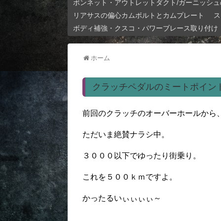
ボンネット・アウトレットダクト/ガーニッシュ
リアサスの偏心カムボルトとカムプレート
ス
ボディ補強・クスコ・パワーブレース取り付け
ホーム
クラッチペダルのミートポイン
前回のクラッチのオーバーホールから
ただいま絶賛ナラシ中。
３０００以下でゆったり街乗り。
これを５００ｋｍですよ。
かったるいぃぃぃぃ～