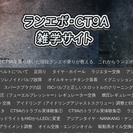
AとCT9Aを乗り継いだ現役ランエボ乗りが教える、これからランエ
ベルトについて
足回り
タイヤ・ホイール
ラジエター交換
ア
Rソレノイドバルブ故障
オイルキャッチタンク装着
イグニッション
スパークプラグの話
ISCバルブと正しいスロットルのクリーニング
燃圧（フューエルプレッシャー）レギュレーター交換
燃圧レギュレー
ト交換
アイドリング（アイドリングアジャストスクリュー）調整とE
ネタ
CT9Aのトラブル実体験集①
CT9Aのトラブル実体験集②
ラ
ッドライトをHIDからLEDに変更
アジアンタイヤ・NANKANG・ナンカ
アライメント調整
オイル交換・エンジンオイル
駆動系オイル交換