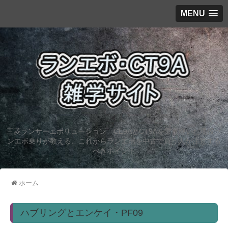
MENU
三菱ランサーエボリューション CE9AとCT9Aを乗り継いだ現役ラ
ンエボ乗りが教える、これからランエボを中古で買う人が注意する
べきポイント
ホーム
ハブリングとエンケイ・PF09