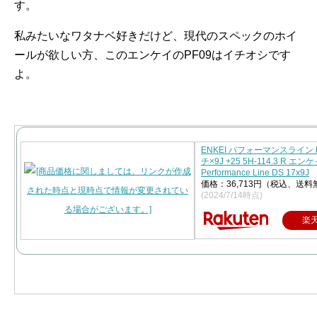
す。
私みたいなワタナベ好きだけど、現代のスペックのホイ
ールが欲しい方、このエンケイのPF09はイチオシです
よ。
ENKEI パフォーマンスライン P
チ×9J +25 5H-114.3 R エ
Performance Line DS 17x9J
価格：36,713円（税込、送料
(2024/7/14時点)
楽