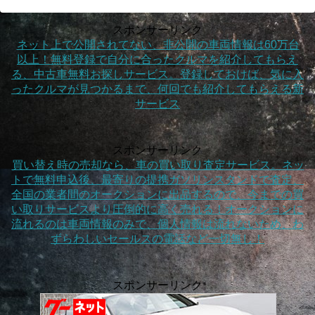
スポンサーリンク
ネット上で公開されてない、非公開の車両情報は60万台
以上！無料登録で自分に合ったクルマを紹介してもらえ
る、中古車無料お探しサービス。登録しておけば、気に入
ったクルマが見つかるまで、何回でも紹介してもらえる新
サービス
スポンサーリンク
買い替え時の売却なら、車の買い取り査定サービス。ネッ
トで無料申込後、最寄りの提携ガソリンスタンドで査定、
全国の業者間のオークションに出品するので、今までの買
い取りサービスより圧倒的に高く売れる！オークションに
流れるのは車両情報のみで、個人情報は流れないため、わ
ずらわしいセールスの電話など一切無し！
スポンサーリンク