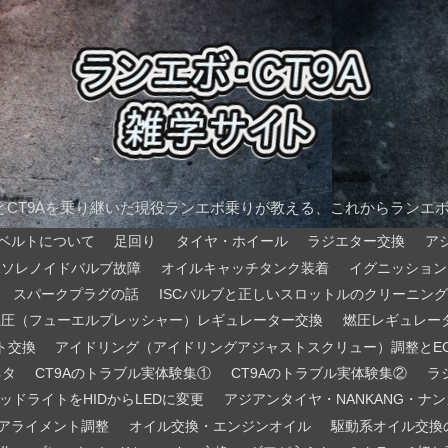
AとCT9Aを乗り継いだ現役ランエボ乗りが教える、これからランエ
ベルトについて
足回り
タイヤ・ホイール
ラジエター交換
ア
Rソレノイドバルブ故障
オイルキャッチタンク装着
イグニッション
スパークプラグの話
ISCバルブと正しいスロットルのクリーニング
燃圧（フューエルプレッシャー）レギュレーター交換
燃圧レギュレー
ト交換
アイドリング（アイドリングアジャストスクリュー）調整とE
ネタ
CT9Aのトラブル実体験集①
CT9Aのトラブル実体験集②
ラ
ッドライトをHIDからLEDに変更
アジアンタイヤ・NANKANG・ナンカ
アライメント調整
オイル交換・エンジンオイル
駆動系オイル交換