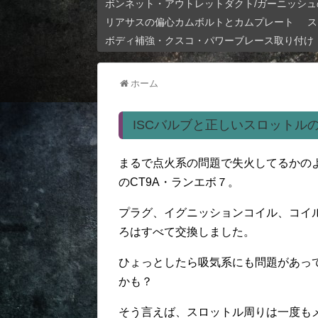
ボンネット・アウトレットダクト/ガーニッシュ
リアサスの偏心カムボルトとカムプレート
ス
ボディ補強・クスコ・パワーブレース取り付け
ホーム
ISCバルブと正しいスロットル
まるで点火系の問題で失火してるかの
のCT9A・ランエボ７。
プラグ、イグニッションコイル、コイ
ろはすべて交換しました。
ひょっとしたら吸気系にも問題があっ
かも？
そう言えば、スロットル周りは一度も