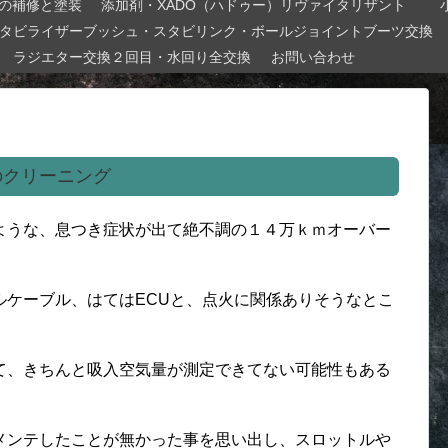
の補修と塗装
添加剤・XADO（ハドゥー）リヴァイタリザント
タビライザーブッシュ・スタビリンク・ボールジョイントブーツ交換
ラジエター交換２回目・水回り全交換
お問い合わせ
のクリーニング
ような、息つき症状が出て絶不調の１４万ｋｍオーバー
ルケーブル、はてはECUと、点火に関係ありそうなとこ
て、きちんと吸入空気量が測定できてない可能性もある
メンテしたことが無かった事を思い出し、スロットルや