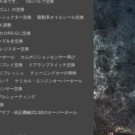
不良です。
ISCバルブ交換
ゴム）の交換
ンジェクター交換
駆動系オイルシール交換
ト調整
カロRS-Gに交換
ーズを全交換
とレジスター交換
ーホール
カムポジションセンサー再び
スプレイ交換
ドアランプスイッチ交換
リフレッシュ
チューニングカーの車検
悪い？
ケミカル・エンジンオーバーホール
センサー交換
ブルシューティング
換
アデフ・純正機械式LSDのオーバーホール