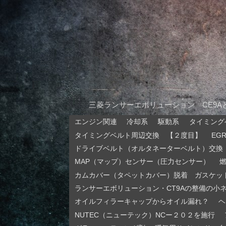
三菱ランサーエボリューション CE9
エンジン関連
冷却系
駆動系
タイミング
タイミングベルト周辺交換 【２度目】
EG
ドライブベルト（オルタネーターベルト）交換
MAP（マップ）センサー（圧力センサー）
カムカバー（タペットカバー）脱着 ガスケッ
ランサーエボリューション・CT9Aの整備の小
オイルフィラーキャップからオイル漏れ？
ヘ
NUTEC（ニューテック）NCー２０２を施行