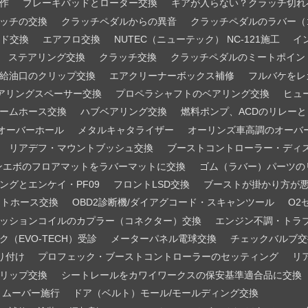
作
ブレーキバッドとローター交換
ギアが入らない？クラッチ切れ
ッチの交換
クラッチペダルからの異音
クラッチペダルのラバー（
ード交換
エアフロ交換
NUTEC（ニューテック） NC-121施工
イ
ステアリング交換
クラッチ交換
クラッチペダルのミートポイン
給油口のクリップ交換
エアクリーナーボックス補修
フルバケをレ
アリングスペーサー交換
プロペラシャフトのベアリング交換
ヒュ
ームホース交換
ハブベアリング交換
燃料ポンプ、ACDのリレー
オーバーホール
メタルキャタライザー
オーリンズ車高調のオーバ
リアデフ・マウントブッシュ交換
ブーストコントローラー・ディ
ンエボのフロアマットをラバーマットに交換
ゴム（ラバー）パーツの
ングとエンケイ・PF09
フロントLSD交換
ブーストが掛かり方が
ントホース交換
OBD2診断機/ダイアグコード・スキャンツール
O2
ッションコイルのカプラー（コネクター）交換
エンジン不調・トラ
ク（EVO-TECH）受診
メーターパネル電球交換
チェックバルブ交
り付け
プロフェック・ブーストコントローラーのセッティング
リ
リップ交換
シートレールをカワイワークスの保安基準適合品に交換
ンリムーバー施行
ドア（ベルト）モール/モールディング交換