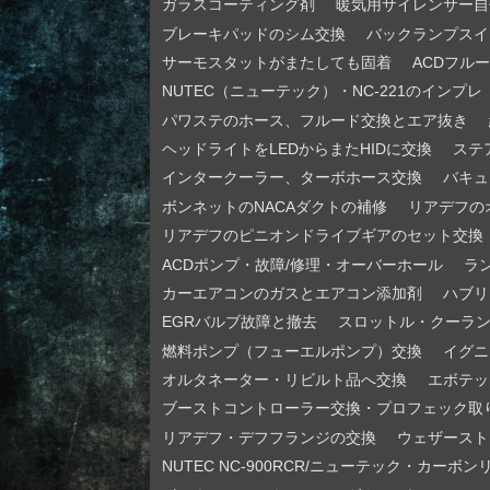
ガラスコーティング剤
暖気用サイレンサー自
ブレーキパッドのシム交換
バックランプスイ
サーモスタットがまたしても固着
ACDフル
NUTEC（ニューテック）・NC-221のインプレ
パワステのホース、フルード交換とエア抜き
ヘッドライトをLEDからまたHIDに交換
ステ
インタークーラー、ターボホース交換
バキュ
ボンネットのNACAダクトの補修
リアデフの
リアデフのピニオンドライブギアのセット交換
ACDポンプ・故障/修理・オーバーホール
ラ
カーエアコンのガスとエアコン添加剤
ハブリ
EGRバルブ故障と撤去
スロットル・クーラ
燃料ポンプ（フューエルポンプ）交換
イグニ
オルタネーター・リビルト品へ交換
エボテッ
ブーストコントローラー交換・プロフェック取
リアデフ・デフフランジの交換
ウェザースト
NUTEC NC-900RCR/ニューテック・カーボ